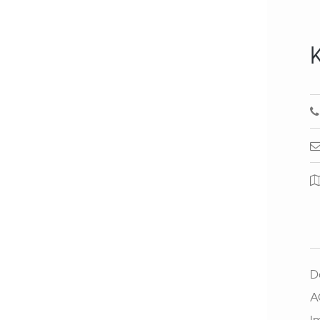
D
A
I